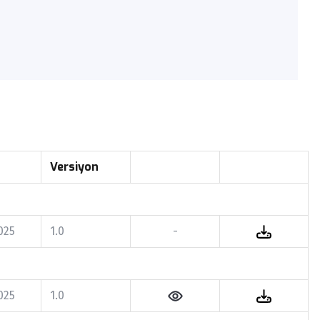
Versiyon
025
1.0
-
025
1.0