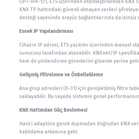
OPT-IPR-121, ETS üzerinden etkinleştirilebilen KNX Sec
KNX TP hattındaki güvenli olmayan verileri şifreley
desteği sayesinde arayüz bağlantılarında da izinsiz
Esnek IP Yapılandırması
Cihazın IP adresi, ETS yazılımı üzerinden manuel ol
sunucusu tarafından atanabilir. KNXnet/IP spesifik
hem de yönlendirme görevlerini güvenle yerine getir
Gelişmiş Filtreleme ve Önbellekleme
Ana grup adresleri (0–31) için genişletilmiş filtre ta
saklayabilir. Bu sayede sistemin genel performansını a
KNX Hattından Güç Beslemesi
Harici adaptöre gerek duymadan doğrudan KNX veri y
kablolama anlamına gelir.