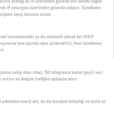
ure özelliği ile IP üzerinden güvenli veri iletimi sağlar.
erek IP omurgası üzerinden güvenle aktarır. Tünelleme
 erişime karşı koruma sunar.
arak tanımlanabilir ya da otomatik olarak bir DHCP
asyonuna tam uyumlu olan yönlendirici, hem tünelleme
ir.
blosuna sahip olan cihaz, 150 telegrama kadar geçici veri
rtırır ve iletişim trafiğini optimize eder.
olundan enerji alır, bu da kurulum kolaylığı ve daha az