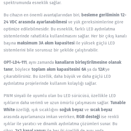
spektrumunda esneklik sağlar.
Bu cihazın en önemli avantajlarından biri,
besleme geriliminin 12-
24 VDC arasında ayarlanabilmesi
ve yük gereksinimlerine göre
optimize edilebilmesidir. Bu esneklik, farklı LED aydınlatma
sistemlerinde rahatlıkla kullanılmasını sağlar. Her bir çıkış kanalı
başına
maksimum 3A akım kapasitesi
ile yüksek güçlü LED
sistemlerini bile sorunsuz bir şekilde çalıştırabilir.
OPT-LD4-111
, aynı zamanda
kanalların birleştirilmesine olanak
tanır
, böylece
toplam akım kapasitesini 6A
ya da
12A
'ye
çıkarabilirsiniz. Bu özellik, daha büyük ve daha güçlü LED
aydınlatma projelerinde kullanım kolaylığı sağlar.
PWM sinyali ile uyumlu olan bu LED sürücüsü, özellikle LED
ışıkların daha verimli ve uzun ömürlü çalışmasını sağlar.
Tunable
White
özelliği, ışık sıcaklığını
soğuk beyaz
ve
sıcak beyaz
arasında ayarlamanıza imkan verirken,
RGB desteği
ise renkli
ışıklar ile yaratıcı ve dinamik aydınlatma çözümleri sunar. Bu
cihaz,
2x2 kanal yapısı
ile her iki özelliği de aynı anda