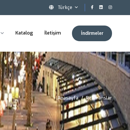
Türkçe
Katalog
İletişim
İndirmeler
Anasayfa
Referanslar