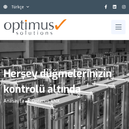
Türkçe
Herşey düğmelerinizin
kontrolü altında
Anasayfa
Optimus KNX