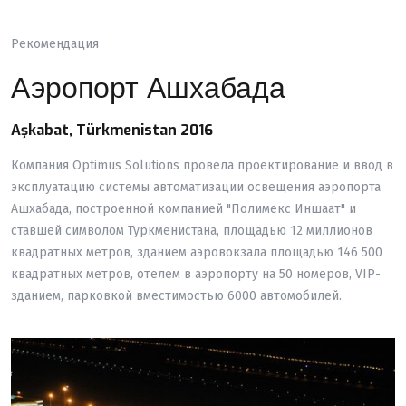
Рекомендация
Аэропорт Ашхабада
Aşkabat, Türkmenistan 2016
Компания Optimus Solutions провела проектирование и ввод в
эксплуатацию системы автоматизации освещения аэропорта
Ашхабада, построенной компанией "Полимекс Иншаат" и
ставшей символом Туркменистана, площадью 12 миллионов
квадратных метров, зданием аэровокзала площадью 146 500
квадратных метров, отелем в аэропорту на 50 номеров, VIP-
зданием, парковкой вместимостью 6000 автомобилей.