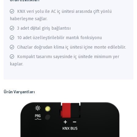
Ürün Özellikleri
KNX veri yolu ile AC iç ünitesi arasında çift yönlü
haberleşme sağlar.
3 adet dijital giriş bağlantısı
10 adet özelleştirilebilir mantık fonksiyonu
Cihazlar doğrudan klima iç ünitesi içine monte edilebilir.
Kompakt tasarımı sayesinde iç ünitede minimum yer
kaplar.
Ürün Varyantları