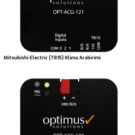
Mitsubishi Electric (TB15) Klima Arabirimi