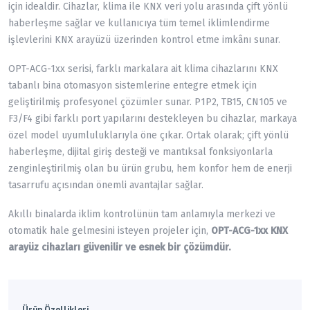
için idealdir. Cihazlar, klima ile KNX veri yolu arasında çift yönlü
haberleşme sağlar ve kullanıcıya tüm temel iklimlendirme
işlevlerini KNX arayüzü üzerinden kontrol etme imkânı sunar.
OPT-ACG-1xx serisi, farklı markalara ait klima cihazlarını KNX
tabanlı bina otomasyon sistemlerine entegre etmek için
geliştirilmiş profesyonel çözümler sunar. P1P2, TB15, CN105 ve
F3/F4 gibi farklı port yapılarını destekleyen bu cihazlar, markaya
özel model uyumluluklarıyla öne çıkar. Ortak olarak; çift yönlü
haberleşme, dijital giriş desteği ve mantıksal fonksiyonlarla
zenginleştirilmiş olan bu ürün grubu, hem konfor hem de enerji
tasarrufu açısından önemli avantajlar sağlar.
Akıllı binalarda iklim kontrolünün tam anlamıyla merkezi ve
otomatik hale gelmesini isteyen projeler için,
OPT-ACG-1xx KNX
arayüz cihazları güvenilir ve esnek bir çözümdür.