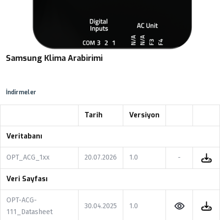
Samsung Klima Arabirimi
İndirmeler
Tarih
Versiyon
Veritabanı
OPT_ACG_1xx
20.07.2026
1.0
-
Veri Sayfası
OPT-ACG-
30.04.2025
1.0
111_Datasheet