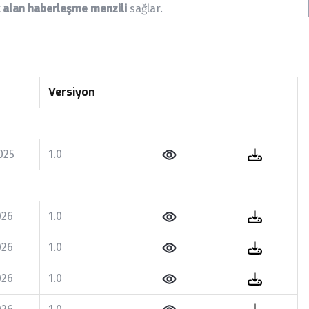
 alan haberleşme menzili
sağlar.
Versiyon
025
1.0
026
1.0
026
1.0
026
1.0