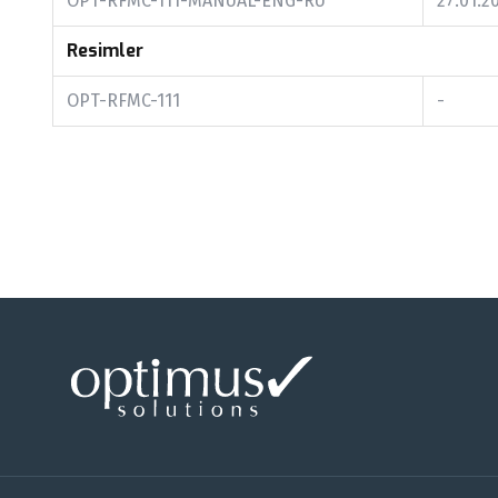
OPT-RFMC-111-MANUAL-ENG-RU
27.01.2
Resimler
OPT-RFMC-111
-