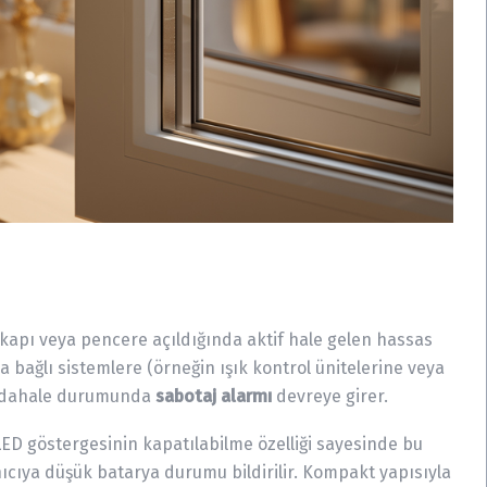
 kapı veya pencere açıldığında aktif hale gelen hassas
a bağlı sistemlere (örneğin ışık kontrol ünitelerine veya
 müdahale durumunda
sabotaj alarmı
devreye girer.
p, LED göstergesinin kapatılabilme özelliği sayesinde bu
anıcıya düşük batarya durumu bildirilir. Kompakt yapısıyla