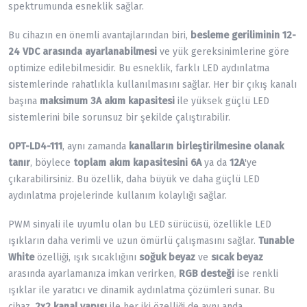
spektrumunda esneklik sağlar.
Bu cihazın en önemli avantajlarından biri,
besleme geriliminin 12-
24 VDC arasında ayarlanabilmesi
ve yük gereksinimlerine göre
optimize edilebilmesidir. Bu esneklik, farklı LED aydınlatma
sistemlerinde rahatlıkla kullanılmasını sağlar. Her bir çıkış kanalı
başına
maksimum 3A akım kapasitesi
ile yüksek güçlü LED
sistemlerini bile sorunsuz bir şekilde çalıştırabilir.
OPT-LD4-111
, aynı zamanda
kanalların birleştirilmesine olanak
tanır
, böylece
toplam akım kapasitesini 6A
ya da
12A
'ye
çıkarabilirsiniz. Bu özellik, daha büyük ve daha güçlü LED
aydınlatma projelerinde kullanım kolaylığı sağlar.
PWM sinyali ile uyumlu olan bu LED sürücüsü, özellikle LED
ışıkların daha verimli ve uzun ömürlü çalışmasını sağlar.
Tunable
White
özelliği, ışık sıcaklığını
soğuk beyaz
ve
sıcak beyaz
arasında ayarlamanıza imkan verirken,
RGB desteği
ise renkli
ışıklar ile yaratıcı ve dinamik aydınlatma çözümleri sunar. Bu
cihaz,
2x2 kanal yapısı
ile her iki özelliği de aynı anda