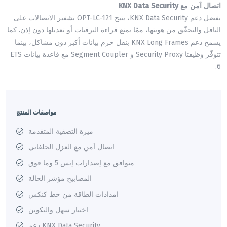
اتصال آمن مع KNX Data Security
بفضل دعم KNX Data Security، يتيح OPT-LC-121 تشفير الاتصالات على
الناقل والتحقّق من هويتها، ممّا يمنع قراءة البرقيات أو تعديلها دون إذن. كما
يسمح دعم KNX Long Frames بنقل حزم بيانات أكبر دون مشاكل، بينما
تتوفّر وظيفتا Security Proxy و Segment Coupler مع قاعدة بيانات ETS
6.
مواصفات المنتج
ميزة التصفية المتقدمة
اتصال آمن مع العزل الجلفاني
متوافق مع إصدارات إتس 5 وما فوق
المصابيح مؤشر الحالة
امدادات الطاقة من خط كنكس
اختبار سهل والتكوين
دعم KNX Data Security