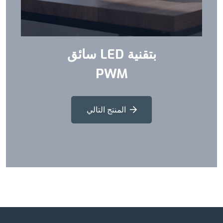
سائق LED بتقنية
PWM
المنتج التالي