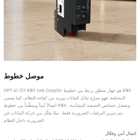
موصل خطوط
OPT-LC-121 KNX Line Coupler هو جهاز متطوّر يربط بين خطوط KNX
المختلفة. فهو يسرّع تبادل البيانات ويزيد من كفاءة النظام، كما يضمن
اتصالاً آمناً ومنظّماً بين خطوط KNX. وبفضل خصائص التصفية المتقدّمة،
يتم تمرير البرقيات الضرورية فقط، ممّا يقلّل من حركة البيانات غير
الضرورية داخل النظام.
اتصال آمن وفعّال