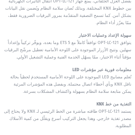
بفضل العزل الجلفاني، يمنع جهاز OPT-LC-121 انتقال التأثيرات الكهربائية
بين خطوط KNX المختلفة. وبذلك تُصان سلامة النظام ويُضمن نقل البيانات
بشكل آمن. كما تسمح التصفية المتقدّمة بمرور البرقيات الضرورية فقط،
ممّا يعزّز أداء النظام.
سهولة الإعداد وعمليات الاختبار
يتوافق OPT-LC-121 توافقاً كاملاً مع ETS 5 وما بعده، ويوفّر تركيباً وإعداداً
سهلين. وتتيح الأزرار الموجودة على اللوحة الأمامية تعطيل مرشّح البرقيات
مؤقتاً أثناء الاختبار، ممّا يسهّل الخدمة الفنية وعملية التشغيل الأولي.
معلومات فورية عبر مؤشرات LED
تُعلم مصابيح LED الموجودة على اللوحة الأمامية المستخدمَ لحظياً بحالة
ناقل KNX وبأي أخطاء اتصال محتملة. وبفضل هذه المؤشرات المرئية
يمكن متابعة سلامة النظام بسهولة واكتشاف المشكلات بسرعة.
التغذية من خط KNX
يستمد OPT-LC-121 طاقته مباشرة من الخط الرئيسي لـ KNX ولا يحتاج إلى
مصدر تغذية خارجي. وهذا يجعل التركيب أسرع ويقلّل من كمية الأسلاك
المطلوبة.