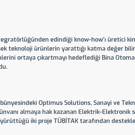
egratörlüğünden edindiği know-how’ı üretici kiml
ek teknoloji ürünlerin yarattığı katma değer bil
ünlerini ortaya çıkartmayı hedeflediği Bina Oto
du.
ünyesindeki Optimus Solutions, Sanayi ve Teknol
ünvanı almaya hak kazanan Elektrik-Elektronik s
e yürüttüğü iki proje TÜBİTAK tarafından destek