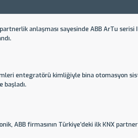
 partnerlik anlaşması sayesinde ABB ArTu serisi I
andı.
temleri entegratörü kimliğiyle bina otomasyon s
 başladı.
nik, ABB firmasının Türkiye’deki ilk KNX partneri