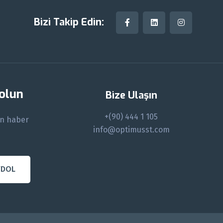
Bizi Takip Edin:
 olun
Bize Ulaşın
+(90) 444 1 105
en haber
info@optimusst.com
YDOL