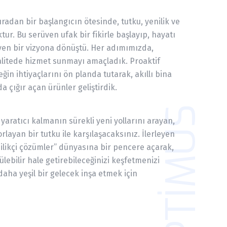
radan bir başlangıcın ötesinde, tutku, yenilik ve
ktur. Bu serüven ufak bir fikirle başlayıp, hayatı
yen bir vizyona dönüştü. Her adımımızda,
alitede hizmet sunmayı amaçladık. Proaktif
eğin ihtiyaçlarını ön planda tutarak, akıllı bina
da çığır açan ürünler geliştirdik.
OPTIMUS
yaratıcı kalmanın sürekli yeni yollarını arayan,
rlayan bir tutku ile karşılaşacaksınız. İlerleyen
ilikçi çözümler” dünyasına bir pencere açarak,
ülebilir hale getirebileceğinizi keşfetmenizi
 daha yeşil bir gelecek inşa etmek için