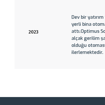
Dev bir yatırı
yerli bina otoma
attı.Optimus S
2023
alçak gerilim ş
olduğu otomasy
ilerlemektedir.