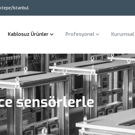
ktepe/İstanbul
Kablosuz Ürünler
Profesyonel
Kurumsal
e sensörlerle