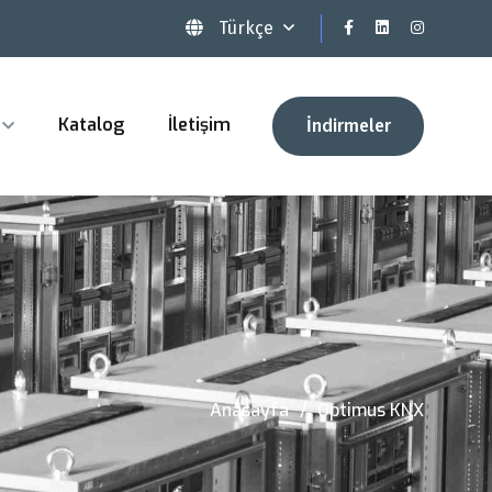
Türkçe
Katalog
İletişim
İndirmeler
Anasayfa
Optimus KNX