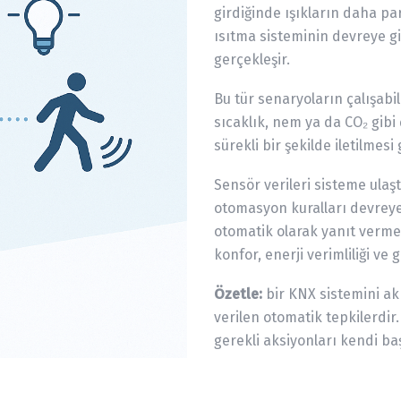
girdiğinde ışıkların daha pa
ısıtma sisteminin devreye g
gerçekleşir.
Bu tür senaryoların çalışabil
sıcaklık, nem ya da CO₂ gibi
sürekli bir şekilde iletilmesi 
Sensör verileri sisteme ulaş
otomasyon kuralları devreye 
otomatik olarak yanıt verm
konfor, enerji verimliliği ve g
Özetle:
bir KNX sistemini ak
verilen otomatik tepkilerdir.
gerekli aksiyonları kendi baş