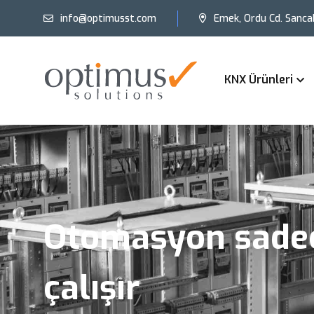
info@optimusst.com
Emek, Ordu Cd. Sanca
KNX Ürünleri
Otomasyon sadec
çalışır