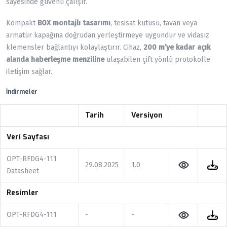
sayesinde güvenli çalışır.
Kompakt
BOX montajlı tasarımı
, tesisat kutusu, tavan veya
armatür kapağına doğrudan yerleştirmeye uygundur ve vidasız
klemensler bağlantıyı kolaylaştırır. Cihaz,
200 m’ye kadar açık
alanda haberleşme menziline
ulaşabilen çift yönlü protokolle
iletişim sağlar.
İndirmeler
Tarih
Versiyon
Veri Sayfası
OPT-RFDG4-111
29.08.2025
1.0
Datasheet
Resimler
OPT-RFDG4-111
-
-