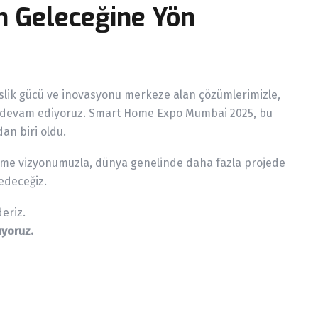
ın Geleceğine Yön
islik gücü ve inovasyonu merkeze alan çözümlerimizle,
ya devam ediyoruz. Smart Home Expo Mumbai 2025, bu
an biri oldu.
etme vizyonumuzla, dünya genelinde daha fazla projede
edeceğiz.
eriz.
ıyoruz.