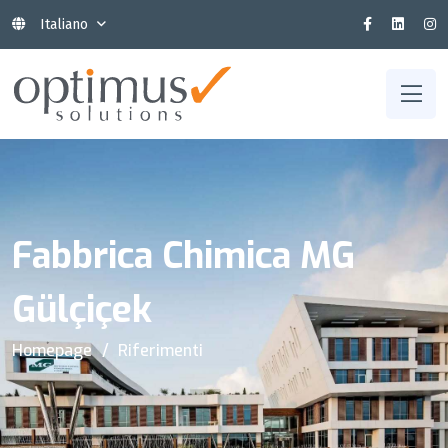
Italiano
Fabbrica Chimica MG
Gülçiçek
Homepage
Riferimenti