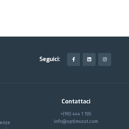
Seguici:
i
Contattaci
+(90) 444 1 105
info@optimusst.com
denze