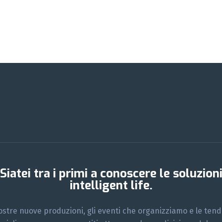
Siatei tra i primi a conoscere le soluzion
intelligent life.
ostre nuove produzioni, gli eventi che organizziamo e le ten